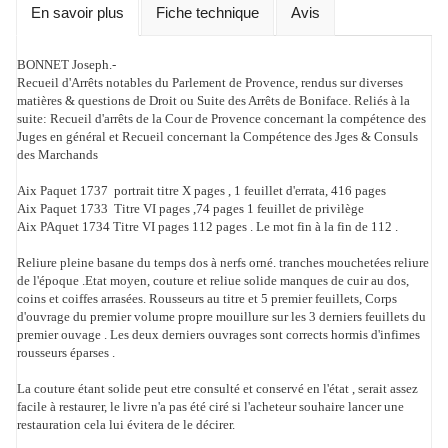
En savoir plus
Fiche technique
Avis
BONNET Joseph.-
Recueil d'Arrêts notables du Parlement de Provence, rendus sur diverses
matières & questions de Droit ou Suite des Arrêts de Boniface. Reliés à la
suite: Recueil d'arrêts de la Cour de Provence concernant la compétence
des
Juges en général et Recueil concernant la Compétence des Jges & Consuls
des Marchands
Aix Paquet 1737 portrait titre X pages , 1 feuillet d'errata, 416 pages
Aix Paquet 1733 Titre VI pages ,74 pages 1 feuillet de privilège
Aix PAquet 1734 Titre VI pages 112 pages . Le mot fin à la fin de 112 .
Reliure pleine basane du temps dos à nerfs orné. tranches mouchetées reliure
de l'époque .Etat moyen, couture et reliue solide manques de cuir au dos,
coins et coiffes arrasées. Rousseurs au titre et 5 premier feuillets, Corps
d'ouvrage du premier volume propre mouillure sur les 3 derniers feuillets du
premier ouvage . Les deux derniers ouvrages sont corrects hormis d'infimes
rousseurs éparses .
La couture étant solide peut etre consulté et conservé en l'état , serait assez
facile à restaurer, le livre n'a pas été ciré si l'acheteur souhaire lancer une
restauration cela lui évitera de le décirer.