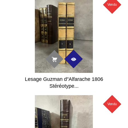
Vendu
Nouveau
Lesage Guzman d''Alfarache 1806
Stéréotype...
Vendu
Nouveau