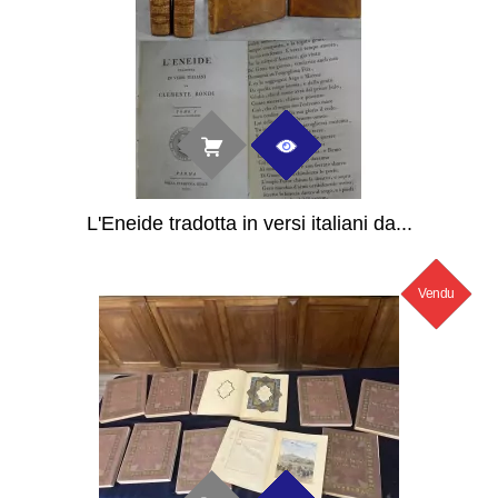
L'Eneide tradotta in versi italiani da...
Vendu
Nouveau