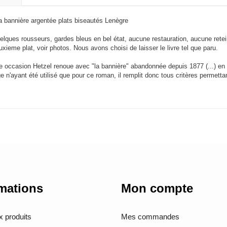
a bannière argentée plats biseautés Lenègre
uelques rousseurs, gardes bleus en bel état, aucune restauration, aucune rete
eme plat, voir photos. Nous avons choisi de laisser le livre tel que paru.
tte occasion Hetzel renoue avec "la bannière" abandonnée depuis 1877 (...) en
e n'ayant été utilisé que pour ce roman, il remplit donc tous critères permetta
mations
Mon compte
 produits
Mes commandes