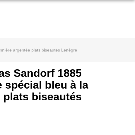
nnière argentée plats biseautés Lenègre
as Sandorf 1885
 spécial bleu à la
 plats biseautés