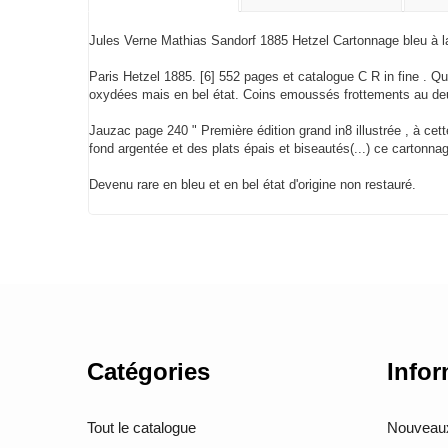
Jules Verne Mathias Sandorf 1885 Hetzel Cartonnage bleu à l
Paris Hetzel 1885. [6] 552 pages et catalogue C R in fine . Q
oxydées mais en bel état. Coins emoussés frottements au deuxi
Jauzac page 240 " Première édition grand in8 illustrée , à ce
fond argentée et des plats épais et biseautés(...) ce cartonnag
Devenu rare en bleu et en bel état d'origine non restauré.
Catégories
Infor
Tout le catalogue
Nouveaux