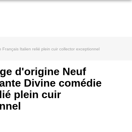
ançais Italien relié plein cuir collector exceptionnel
ge d'origine Neuf
ante Divine comédie
lié plein cuir
onnel