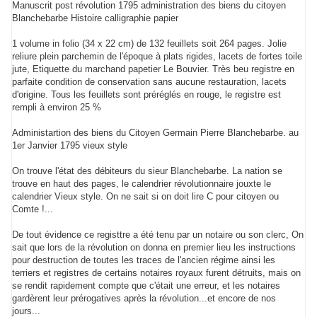
Manuscrit post révolution 1795 administration des biens du citoyen
Blanchebarbe Histoire calligraphie papier
1 volume in folio (34 x 22 cm) de 132 feuillets soit 264 pages. Jolie
reliure plein parchemin de l'époque à plats rigides, lacets de fortes toile
jute, Etiquette du marchand papetier Le Bouvier. Très beu registre en
parfaite condition de conservation sans aucune restauration, lacets
d'origine. Tous les feuillets sont préréglés en rouge, le registre est
rempli à environ 25 %
Administartion des biens du Citoyen Germain Pierre Blanchebarbe. au
1er Janvier 1795 vieux style
On trouve l'état des débiteurs du sieur Blanchebarbe. La nation se
trouve en haut des pages, le calendrier révolutionnaire jouxte le
calendrier Vieux style. On ne sait si on doit lire C pour citoyen ou
Comte !...
De tout évidence ce registtre a été tenu par un notaire ou son clerc, On
sait que lors de la révolution on donna en premier lieu les instructions
pour destruction de toutes les traces de l'ancien régime ainsi les
terriers et registres de certains notaires royaux furent détruits, mais on
se rendit rapidement compte que c'était une erreur, et les notaires
gardèrent leur prérogatives après la révolution...et encore de nos
jours...