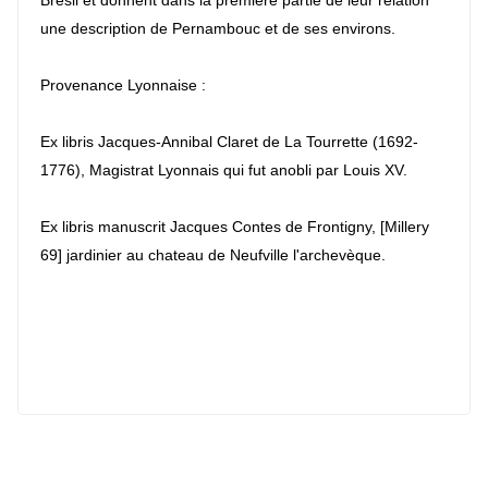
Brésil et donnent dans la première partie de leur relation
une description de Pernambouc et de ses environs.
Provenance Lyonnaise :
Ex libris
Jacques-Annibal Claret de La Tourrette
(1692-
1776), Magistrat Lyonnais qui fut anobli par
Louis XV
.
Ex libris manuscrit Jacques Contes de Frontigny, [Millery
69] jardinier au chateau de Neufville l'archevèque.