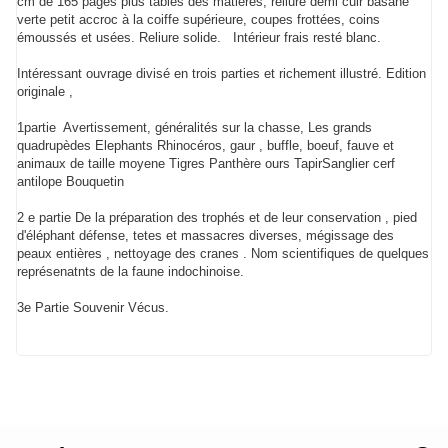
cm de 165 pages plus tables des matières, reliure demi cuir basane
verte petit accroc à la coiffe supérieure, coupes frottées, coins
émoussés et usées. Reliure solide. Intérieur frais resté blanc.
Intéressant ouvrage divisé en trois parties et richement illustré. Edition
originale ,
1partie Avertissement, généralités sur la chasse, Les grands
quadrupèdes Elephants Rhinocéros, gaur , buffle, boeuf, fauve et
animaux de taille moyene Tigres Panthère ours TapirSanglier cerf
antilope Bouquetin
2 e partie De la préparation des trophés et de leur conservation , pied
d'éléphant défense, tetes et massacres diverses, mégissage des
peaux entières , nettoyage des cranes . Nom scientifiques de quelques
représenatnts de la faune indochinoise.
3e Partie Souvenir Vécus.