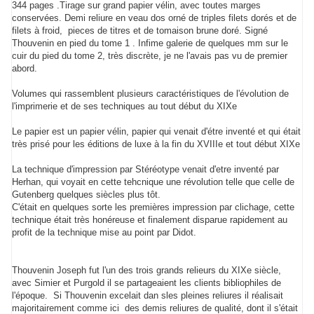
344 pages .Tirage sur grand papier vélin, avec toutes marges
conservées. Demi reliure en veau dos orné de triples filets dorés et de
filets à froid, pieces de titres et de tomaison brune doré. Signé
Thouvenin en pied du tome 1 . Infime galerie de quelques mm sur le
cuir du pied du tome 2, très discrète, je ne l'avais pas vu de premier
abord.
Volumes qui rassemblent plusieurs caractéristiques de l'évolution de
l'imprimerie et de ses techniques au tout début du XIXe
Le papier est un papier vélin, papier qui venait d'étre inventé et qui était
très prisé pour les éditions de luxe à la fin du XVIIIe et tout début XIXe
La technique d'impression par Stéréotype venait d'etre inventé par
Herhan, qui voyait en cette tehcnique une révolution telle que celle de
Gutenberg quelques siècles plus tôt.
C'était en quelques sorte les premières impression par clichage, cette
technique était très honéreuse et finalement disparue rapidement au
profit de la technique mise au point par Didot.
Thouvenin Joseph fut l'un des trois grands relieurs du XIXe siècle,
avec Simier et Purgold il se partageaient les clients bibliophiles de
l'époque. Si Thouvenin excelait dan sles pleines reliures il réalisait
majoritairement comme ici des demis reliures de qualité, dont il s'était