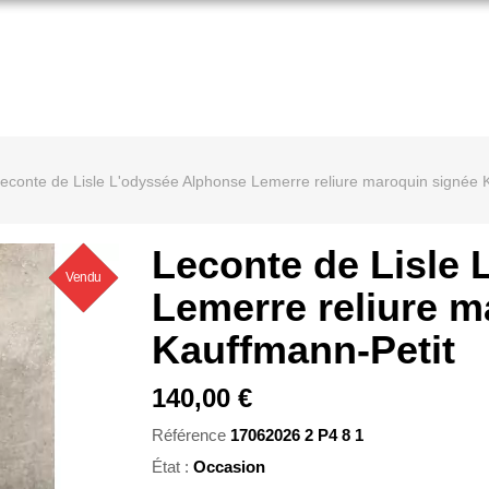
econte de Lisle L'odyssée Alphonse Lemerre reliure maroquin signée 
Leconte de Lisle
Vendu
Nouveau
Lemerre reliure m
Kauffmann-Petit
140,00 €
Référence
17062026 2 P4 8 1
État :
Occasion