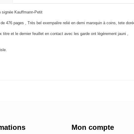
n signée Kauffmann-Petit
e 476 pages , Très bel exempalire relié en demi maroquin à coins, tete dorée
x titre et le dernier feuillet en contact avec les garde ont légèrement jauni ,
sle.
mations
Mon compte