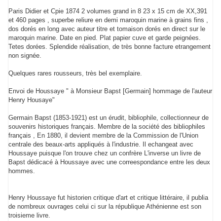
Paris Didier et Cpie 1874 2 volumes grand in 8 23 x 15 cm de XX,391
et 460 pages , superbe reliure en demi maroquin marine à grains fins ,
dos dorés en long avec auteur titre et tomaison dorés en direct sur le
maroquin marine. Date en pied. Plat papier cuve et garde peignées.
Tetes dorées. Splendide réalisation, de très bonne facture etrangement
non signée.
Quelques rares rousseurs, très bel exemplaire.
Envoi de Houssaye " à Monsieur Bapst [Germain] hommage de l'auteur
Henry Housaye"
Germain Bapst (1853-1921) est un érudit, bibliophile, collectionneur de
souvenirs historiques français. Membre de la société des bibliophiles
français , En 1880, il devient membre de la Commission de l'Union
centrale des beaux-arts appliqués à l'industrie. Il echangeat avec
Houssaye puisque l'on trouve chez un confrère L'inverse un livre de
Bapst dédicacé à Houssaye avec une correespondance entre les deux
hommes.
Henry Houssaye fut historien critique d'art et critique littéraire, il publia
de nombreux ouvrages celui ci sur la république Athénienne est son
troisieme livre.