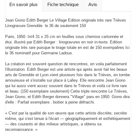
En savoir plus
Fiche technique
Avis
Jean Giono Edith Berger Le Village Edition originale très rare Trièves
Linogravure Grenoble le 36 de seulement 150
Paris, 1950. In/4 31 x 25 cm en feuilles sous chemise cartonnée et
étui, illustré par Edith Berger : linogravures en noir in-texte. Edition
originale très rare puisque le tirage totale en est de 150 exempalires Ici
le 36 nominatif pour Germaine Ladous.
La création est souvent question de rencontres, en voila parfaitement
l'illustration. Edith Berger est une artiste qui après avoir fait les beaux
arts de Grenoble et Lyon vient plusieurs fois dans le Trièves, en tombe
amoureuse et s'installe sur place à Lalley. Elle rencontre Jean Giono
qui lui aussi vient assez souvent dans le Trièves et voilà ce livre rare
et beau. (150 exemplaire seulement) Cette triple rencontre Le Trièves,
Jean Giono, et Edith Berger donnera "Village" paru en 1950. Giono dira
d'elle : Parfait exemplaire , boitier à peine défraichi.
« C'est par la qualité de son œuvre que cette artiste discrète, secrète
même, qui s'est tenue à l'écart — géographiquement et esthétiquement
— des courants et des milieux artistiques, a obtenu sa
reconnaissance. »