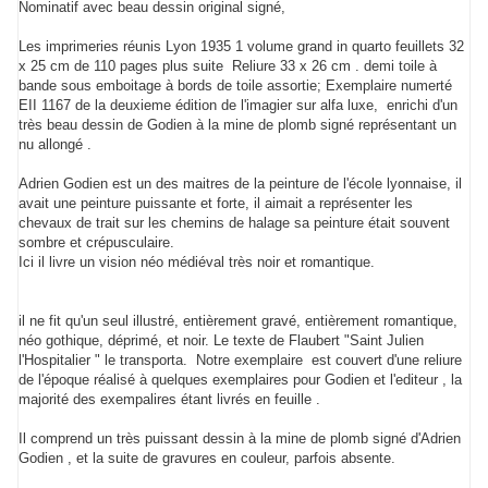
Nominatif avec beau dessin original signé,
Les imprimeries réunis Lyon 1935 1 volume grand in quarto feuillets 32
x 25 cm de 110 pages plus suite Reliure 33 x 26 cm . demi toile à
bande sous emboitage à bords de toile assortie; Exemplaire numerté
EII 1167 de la deuxieme édition de l'imagier sur alfa luxe, enrichi d'un
très beau dessin de Godien à la mine de plomb signé représentant un
nu allongé .
Adrien Godien est un des maitres de la peinture de l'école lyonnaise, il
avait une peinture puissante et forte, il aimait a représenter les
chevaux de trait sur les chemins de halage sa peinture était souvent
sombre et crépusculaire.
Ici il livre un vision néo médiéval très noir et romantique.
il ne fit qu'un seul illustré, entièrement gravé, entièrement romantique,
néo gothique, déprimé, et noir. Le texte de Flaubert "Saint Julien
l'Hospitalier " le transporta. Notre exemplaire est couvert d'une reliure
de l'époque réalisé à quelques exemplaires pour Godien et l'editeur , la
majorité des exempalires étant livrés en feuille .
Il comprend un très puissant dessin à la mine de plomb signé d'Adrien
Godien , et la suite de gravures en couleur, parfois absente.