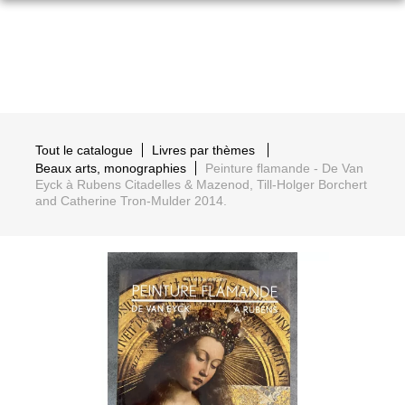
Tout le catalogue
Livres par thèmes
Beaux arts, monographies
Peinture flamande - De Van
Eyck à Rubens Citadelles & Mazenod, Till-Holger Borchert
and Catherine Tron-Mulder 2014.