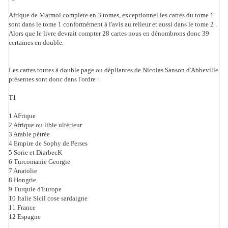
Afrique de Marmol complete en 3 tomes, exceptionnel les cartes du tome 1
sont dans le tome 1 conformément à l'avis au relieur et aussi dans le tome 2 .
Alors que le livre devrait compter 28 cartes nous en dénombrons donc 39
certaines en double.
Les cartes toutes à double page ou dépliantes de Nicolas Sanson d'Abbeville
présentes sont donc dans l'ordre :
T1
1 AFrique
2 Afrique ou libie ultérieur
3 Arabie pétrée
4 Empire de Sophy de Perses
5 Sorie et DiarbecK
6 Turcomanie Georgie
7 Anatolie
8 Hongrie
9 Turquie d'Europe
10 Italie Sicil cose sardaigne
11 France
12 Espagne