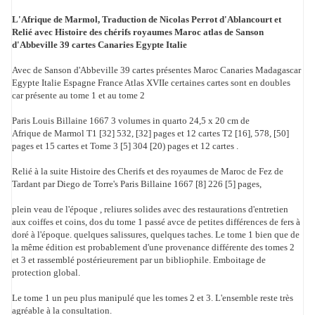
L'Afrique de Marmol, Traduction de Nicolas Perrot d'Ablancourt et
Relié avec Histoire des chérifs royaumes Maroc atlas de Sanson
d'Abbeville 39 cartes Canaries Egypte Italie
Avec de Sanson d'Abbeville 39 cartes présentes Maroc Canaries Madagascar
Egypte Italie Espagne France Atlas XVIIe certaines cartes sont en doubles
car présente au tome 1 et au tome 2
Paris Louis Billaine 1667 3 volumes in quarto 24,5 x 20 cm de
Afrique de Marmol T1 [32] 532, [32] pages et 12 cartes T2 [16], 578, [50]
pages et 15 cartes et Tome 3 [5] 304 [20) pages et 12 cartes .
Relié à la suite Histoire des Cherifs et des royaumes de Maroc de Fez de
Tardant par Diego de Torre's Paris Billaine 1667 [8] 226 [5] pages,
plein veau de l'époque , reliures solides avec des restaurations d'entretien
aux coiffes et coins, dos du tome 1 passé avce de petites différences de fers à
doré à l'époque. quelques salissures, quelques taches. Le tome 1 bien que de
la même édition est probablement d'une provenance différente des tomes 2
et 3 et rassemblé postérieurement par un bibliophile. Emboitage de
protection global.
Le tome 1 un peu plus manipulé que les tomes 2 et 3. L'ensemble reste très
agréable à la consultation.