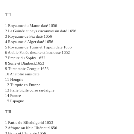
T II
1 Royaume du Maroc daté 1656
2 La Guinée et pays circomvoisin daté 1656
3 Royaume de Fez daté 1656
4 Royaume d'Alger daté 1656
5 Royaume de Tunis et Tripoli daté 1656
6 Arabie Petrée deserte et heureuse 1652
7 Empire du Sophy 1652
8 Sorie et Diarbeck1653
9 Turcomnie Georgie 1653
10 Anatolie sans date
11 Hongrie
12 Turquie en Europe
13 Italie Sicile corse sardaigne
14 France
15 Espagne
TIII
1 Partie du Biledulgerid 1653
2 Afrique ou libie Ultérieur1656
3 Barca et L'Egypte 1656