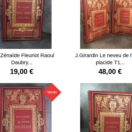
 Zénaïde Fleuriot Raoul
J.Girardin Le neveu de l
Daubry...
placide T1...
19,00 €
48,00 €
Vendu