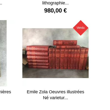
..
lithographie...
980,00 €
Vendu
nières
Emile Zola Oeuvres illustrées
Né varietur...