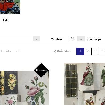
BD
24
Montrer
par page
 1 - 24 sur 76.
1
2
3
4
Précédent
Nouveau