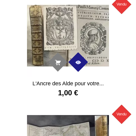
Vendu
Nouveau
L'Ancre des Alde pour votre...
1,00 €
Vendu
Nouveau