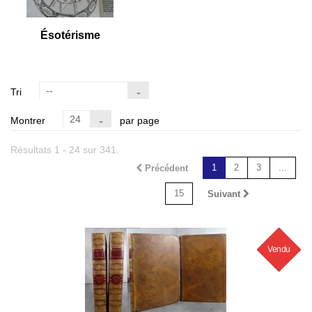
Ésotérisme
--
Tri
24
Montrer
par page
Résultats 1 - 24 sur 341.
1
2
3
...
Précédent
15
Suivant
Vendu
Nouveau