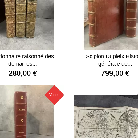
tionnaire raisonné des
Scipion Dupleix Histo
domaines...
générale de...
280,00 €
799,00 €
Vendu
Nouveau